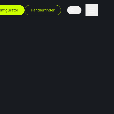
onfigurator
Händlerfinder
DE