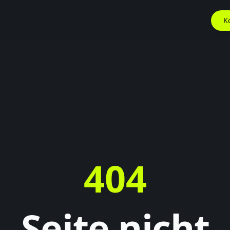
K
404
Seite nicht