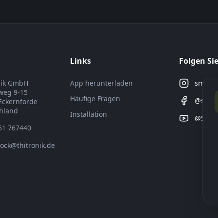
Links
Folgen Si
nik GmbH
App herunterladen
smartd
weg 9-15
Häufige Fragen
@smar
Eckernförde
hland
Installation
@SMA
51 767440
ock@thitronik.de