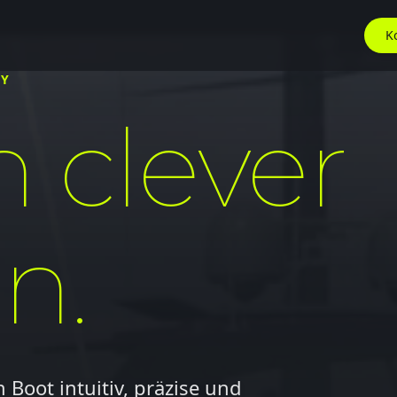
K
NY
h clever
n.
oot intuitiv, präzise und