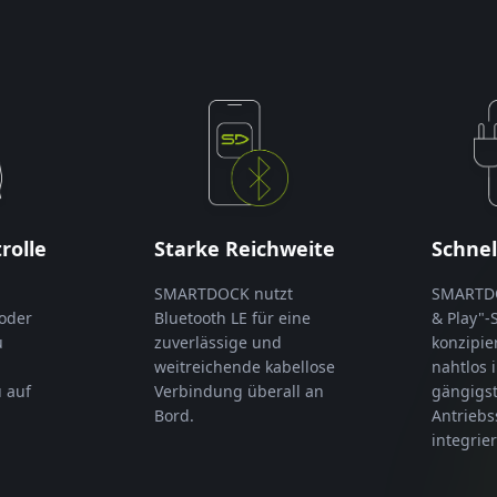
rolle
Starke Reichweite
Schnel
SMARTDOCK nutzt
SMARTDOC
oder
Bluetooth LE für eine
& Play"-
u
zuverlässige und
konzipier
weitreichende kabellose
nahtlos i
 auf
Verbindung überall an
gängigs
Bord.
Antrieb
integrie