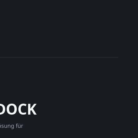
TDOCK
ösung für