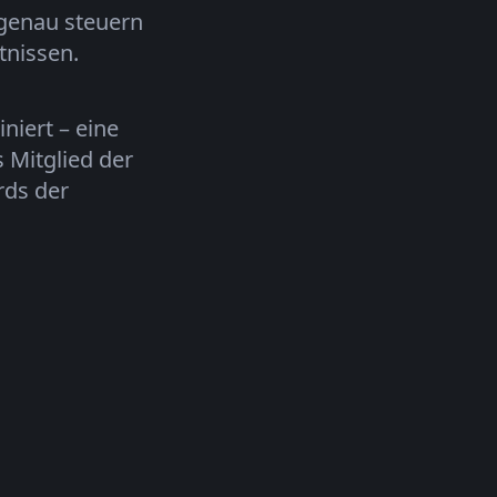
tgenau steuern
tnissen.
iert – eine
 Mitglied der
rds der