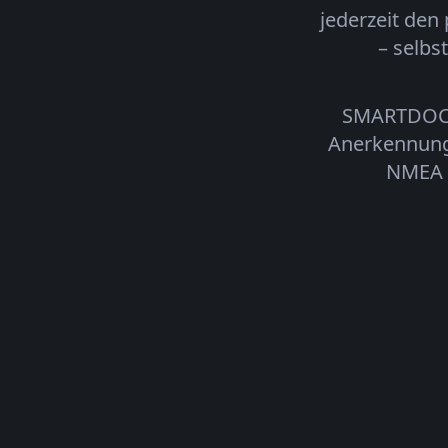
jederzeit den
– selbs
SMARTDOCK 
Anerkennung 
NMEA o