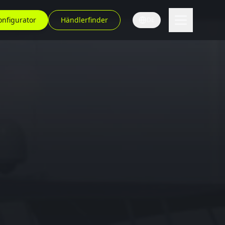
onfigurator
Händlerfinder
DE