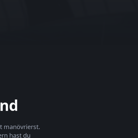
and
t manövrierst.
ern hast du