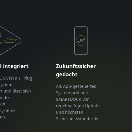
l integriert
Zukunftssicher
gedacht
K ist als "Plug
System
Als App-gesteuertes
t und lässt sich
System profitiert
n die
SMARTDOCK von
ten
regelmäßigen Updates
ssysteme
und höchsten
ren.
Sicherheitsstandards.