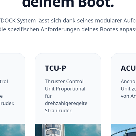
deinem Boot.
OCK System lässt sich dank seines modularer Aufb
die spezifischen Anforderungen deines Bootes anpas
TCU-P
ACU
trol
Thruster Control
Anchor
Unit Proportional
Unit z
e
für
von A
ruder.
drehzahlgeregelte
Strahlruder.